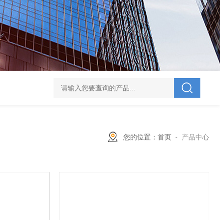
V-995 电力综合试验车
UHV-701 级差配合测试仪
UHV-646 全自动水溶
您的位置：
首页
-
产品中心