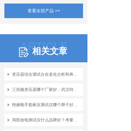
查看全部产品 >>
ARTICLE
相关文章
变压器综合测试台在老化分析和寿命预测中的应用
三倍频变压器哪个厂家好：武汉特高压三倍频变压器的价值体现
绝缘靴手套耐压测试仪哪个牌子好：工频耐压测试设备功能详解与选型参考
局部放电测试仪什么品牌好？考量检测灵敏度、抗干扰能力与诊断深度