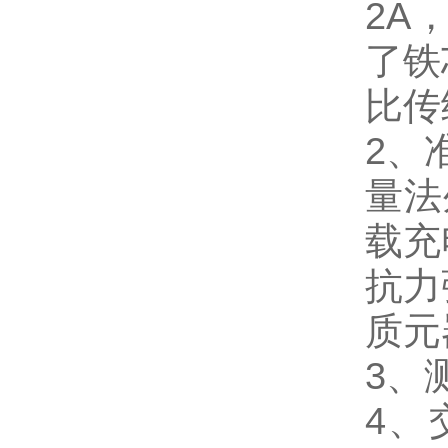
2A
了铁
比传
2、
量法
载充
抗力
质元
3、
4、