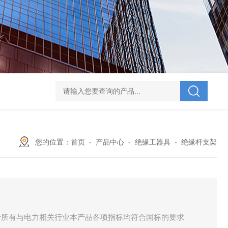
V-995 电力综合试验车
UHV-701 级差配合测试仪
UHV-646 全自动水溶
您的位置：
首页
-
产品中心
-
绝缘工器具
-
绝缘杆支架
于所有与电力相关行业本产品各项指标均符合国标的要求