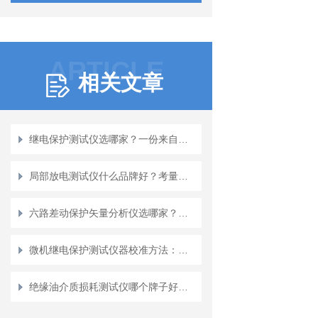
ARTICLE
相关文章
继电保护测试仪选哪家？一份来自实践应用的观察
局部放电测试仪什么品牌好？考量检测灵敏度、抗干扰能力与诊断深度
六路差动保护矢量分析仪选哪家？从核心技术到长期应用的平衡分析
微机继电保护测试仪器校准方法：溯源与精度验证
绝缘油介质损耗测试仪哪个牌子好？这家企业的口碑给出了答案