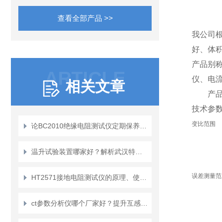
查看全部产品 >>
我公司
好、体
产品别
ARTICLE
仪、电
相关文章
产品
技术参
变比范围
论BC2010绝缘电阻测试仪定期保养的重要性
温升试验装置哪家好？解析武汉特高压电力科技的技术积淀与市场口碑
误差测量范
HT2571接地电阻测试仪的原理、使用及维护
ct参数分析仪哪个厂家好？提升互感器检测效率CT参数分析仪的应用实践