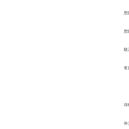
您
您
联
常
详
补