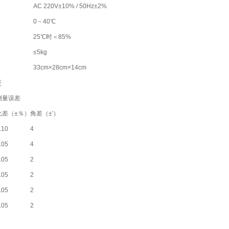
AC 220V±10% / 50Hz±2%
0－40℃
25℃时＜85%
≤5kg
33cm×28cm×14cm
差
测量误差
比差（±％）
角差（±′）
.10
4
.05
4
.05
2
.05
2
.05
2
.05
2