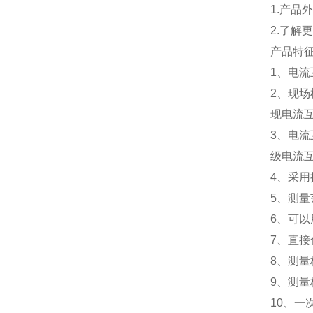
1.产
2.了解
产品特
1、电
2、现
现电流
3、电流
级电流
4、采
5、测
6、可
7、直
8、测量
9、测量
10、