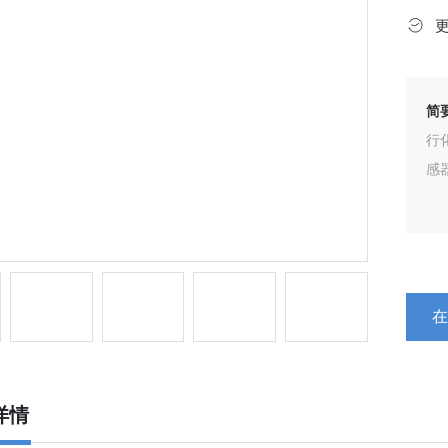
简
行
感
详情