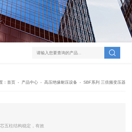
V-995 电力综合试验车
UHV-701 级差配合测试仪
UHV-646 全自动水溶
置：
首页
-
产品中心
-
高压绝缘耐压设备
-
SBF系列 三倍频变压器
三芯五柱结构稳定，有效