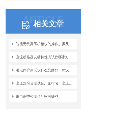
ARTICLE
相关文章
智能无线高压核相仪的操作步骤及注意事项
直流断路器安秒特性测试仪哪家好？安秒特性测试设备技术解析与选型观察
继电保护测试仪什么品牌好：武汉特高压如何模拟故障动态验证保护行为
变压器综合测试台厂家排名：变压器检测设备市场现状与技术发展评述
继电保护检测仪厂家有哪些