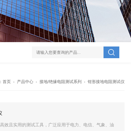
V-995 电力综合试验车
UHV-701 级差配合测试仪
UHV-646 全自动水溶
：
首页
-
产品中心
-
接地/绝缘电阻测试系列
-
钳形接地电阻测试仪
仪
一款高效且实用的测试工具，广泛应用于电力、电信、气象、油