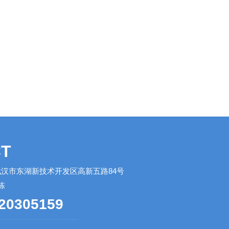
T
汉市东湖新技术开发区高新五路84号
栋
20305159