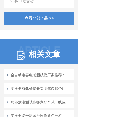
验电器支架
查看全部产品 >>
ARTICLE
相关文章
全自动电容电感测试仪厂家推荐：从测量到诊断的武汉特高压测试仪
变压器有载分接开关测试仪哪个厂家好
局部放电测试仪哪家好？从一线反馈看武汉特高压的产品适应性
变压器综合测试台操作要点分析