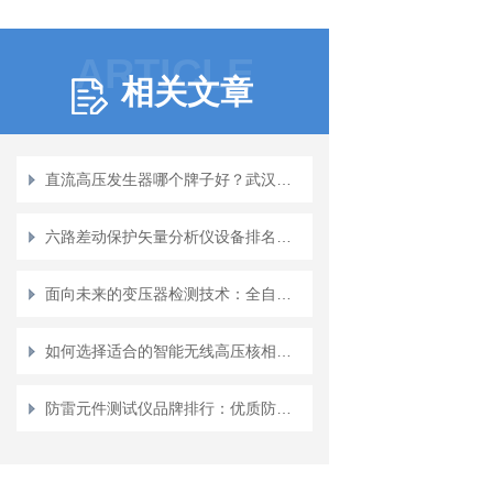
ARTICLE
相关文章
直流高压发生器哪个牌子好？武汉特高压电力公司真实案例解析
六路差动保护矢量分析仪设备排名：竞争格局与市场表现评估
面向未来的变压器检测技术：全自动变比组别测试仪观察报告
如何选择适合的智能无线高压核相仪？
防雷元件测试仪品牌排行：优质防雷元件测试仪应关注哪些性能？