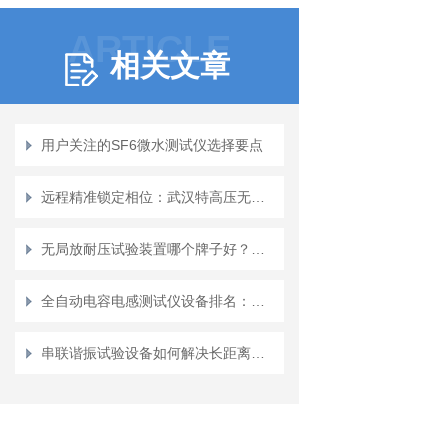
ARTICLE
相关文章
用户关注的SF6微水测试仪选择要点
远程精准锁定相位：武汉特高压无线高压核相器厂家排名探析
无局放耐压试验装置哪个牌子好？看武汉特高压的用户反馈与场景应用
全自动电容电感测试仪设备排名：行业格局与品牌发展观察
串联谐振试验设备如何解决长距离测试难题？