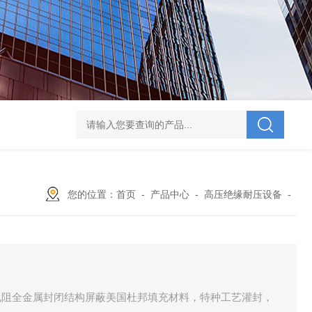
V-995 电力综合试验车
UHV-701 级差配合测试仪
UHV-646 全自动水溶
您的位置：
首页
-
产品中心
-
高压绝缘耐压设备
-
电阻全金属封闭结构屏蔽美国杜邦填充材料，特种工艺灌封，