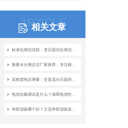
ARTICLE
相关文章
标准化测试流程：变压器综合测试台的操作指南
微量水分测定仪厂家推荐：专注精密分析，微量水分测定仪的稳定之选
高精度电压测量：交直流分压器的场景化解决方案
电池负载测试是什么？保障电池性能与安全性的关键检测环节
串联谐振哪个好？主流串联谐振设备特点评述与技术比较