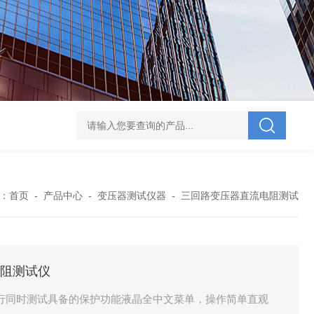
V-995 电力综合试验车
UHV-701 级差配合测试仪
UHV-646 全自动水溶
：
首页
-
产品中心
-
变压器测试仪器
-
三回路变压器直流电阻测试
电阻测试仪
行同时测试具备的保护功能液晶全中文菜单，操作简单直观