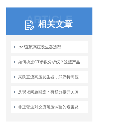
ARTICLE
相关文章
.zgf直流高压发生器选型
如何挑选CT参数分析仪？这些产品特性值得留意
采购直流高压发生器，武汉特高压电力获化工行业用户持续推荐
从现场问题回溯：有载分接开关测试仪在变压器维护中的角色定位
非正弦波对交流耐压试验的危害及应对措施