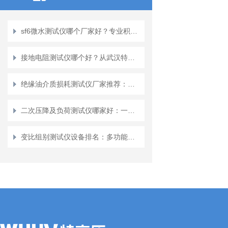
sf6微水测试仪哪个厂家好？专业积累与市场认可的观察视角
接地电阻测试仪哪个好？从武汉特高压的实践看可靠设备的价值
绝缘油介质损耗测试仪厂家推荐：从产品设计到用户验证的观察
二次压降及负荷测试仪哪家好：一体化测试仪如何评估二次回路的合规性
变比组别测试仪设备排名：多功能集成与高效测量解决方案