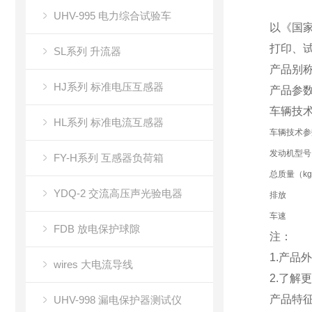
UHV-995 电力综合试验车
以《国
打印、
SL系列 升流器
产品别
HJ系列 标准电压互感器
产品参
车辆技
HL系列 标准电流互感器
车辆技术参
发动机型号
FY-H系列 互感器负荷箱
总质量（k
YDQ-2 交流高压声光验电器
排放
车速
FDB 放电保护球隙
注：
1.产
wires 大电流导线
2.了解
产品特
UHV-998 漏电保护器测试仪