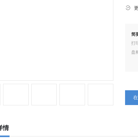
简
打
盘
详情