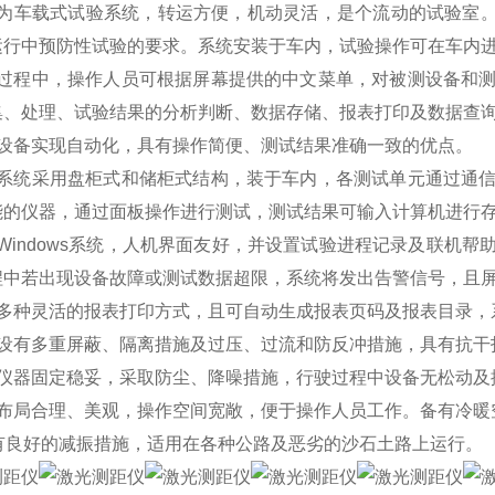
置为车载式试验系统，转运方便，机动灵活，是个流动的试验室。
运行中预防性试验的要求。系统安装于车内，试验操作可在车内
验过程中，操作人员可根据屏幕提供的中文菜单，对被测设备和
集、处理、试验结果的分析判断、数据存储、报表打印及数据查
内设备实现自动化，具有操作简便、测试结果准确一致的优点。
试系统采用盘柜式和储柜式结构，装于车内，各测试单元通过通
能的仪器，通过面板操作进行测试，测试结果可输入计算机进行
Windows系统，人机界面友好，并设置试验进程记录及联机
程中若出现设备故障或测试数据超限，系统将发出告警信号，且
供多种灵活的报表打印方式，且可自动生成报表页码及报表目录，
统设有多重屏蔽、隔离措施及过压、过流和防反冲措施，具有抗干
内仪器固定稳妥，采取防尘、降噪措施，行驶过程中设备无松动及
内布局合理、美观，操作空间宽敞，便于操作人员工作。备有冷暖
具有良好的减振措施，适用在各种公路及恶劣的沙石土路上运行。