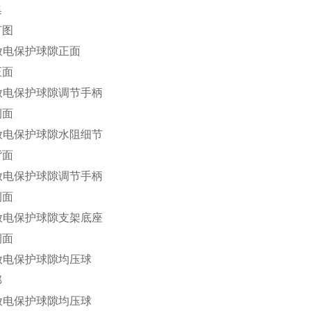
集
节图
正面
侧面
背面
侧面
侧面
部