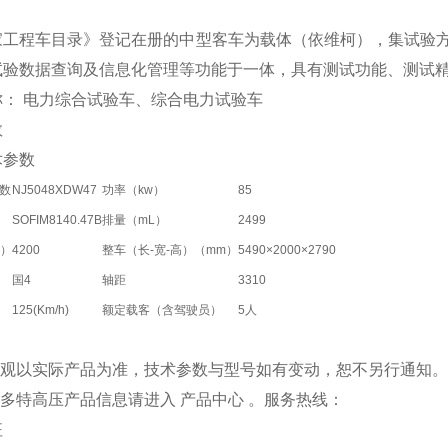
家工程车目录》登记在册的中型客车为载体（依维柯），集试验
试验数据查询及信息化管理等功能于一体，具有测试功能、测试
称： 电力综合试验车、综合电力试验车
数
术参数
数
NJ5048XDW47
功率（kw）
85
SOFIM8140.47B
排量（mL）
2499
g）
4200
整车（长-宽-高）（mm）
5490×2000×2790
国4
轴距
3310
125(Km/h)
额定载客（含驾驶员）
5人
品外观以实际产品为准，技术参数与型号如有变动，恕不另行通知
更多特高压产品信息请进入 产品中心 。服务热线：
征