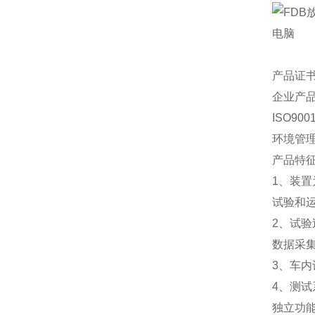
电脑
产品证
企业产
ISO9
环境管理
产品特
1、装
试验和
2、试
数据采
3、车
4、测
独立功