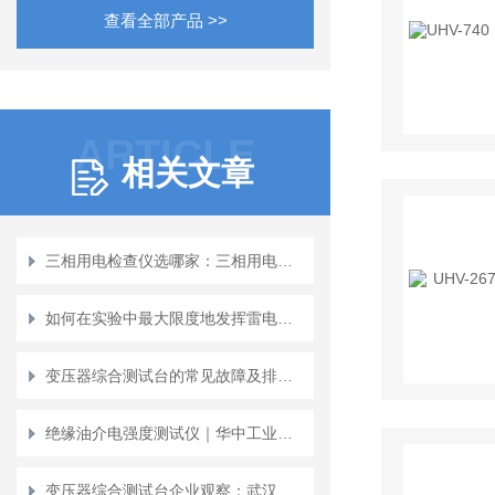
查看全部产品 >>
ARTICLE
相关文章
三相用电检查仪选哪家：三相用电检查仪的选型与价值观察
如何在实验中最大限度地发挥雷电冲击发生器的效能
变压器综合测试台的常见故障及排除方法
绝缘油介电强度测试仪｜华中工业电气试验设备一站式采购平台口碑之选
变压器综合测试台企业观察：武汉特高压的服务优势探讨