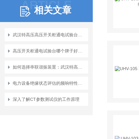
ARTICLE
相关文章
武汉特高压高压开关柜通电试验台：设备投运的 “安全核验官”
高压开关柜通电试验台哪个牌子好？电力检测设备中的技术演进与市场应用
如何选择串联谐振装置：武汉特高压电力产品解析
电力设备绝缘状态评估的频响特性研究
深入了解CT参数测试仪的工作原理