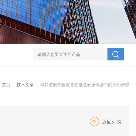
V-995 电力综合试验车
UHV-701 级差配合测试仪
UHV-646 全自动水溶
：
首页
-
技术文章
-
串联谐振试验设备在电缆耐压试验中的应用步骤
返回列表