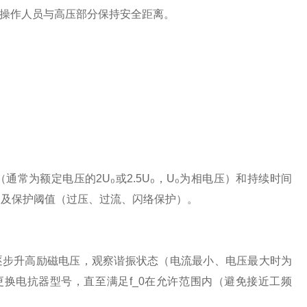
操作人员与高压部分保持安全距离。
通常为额定电压的2U₀或2.5U₀，U₀为相电压）和持续时间
Hz）及保护阈值（过压、过流、闪络保护）。
步升高励磁电压，观察谐振状态（电流最小、电压最大时为
更换电抗器型号，直至满足f_0在允许范围内（避免接近工频