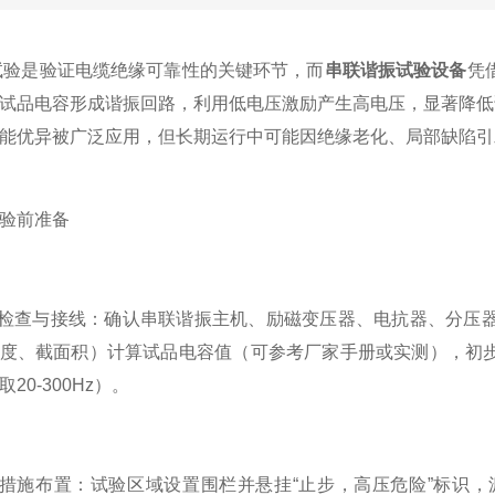
是验证电缆绝缘可靠性的关键环节，而
串联谐振试验设备
凭
试品电容形成谐振回路，利用低电压激励产生高电压，显著降低
能优异被广泛应用，但长期运行中可能因绝缘老化、局部缺陷引
验前准备
检查与接线：确认串联谐振主机、励磁变压器、电抗器、分压器
度、截面积）计算试品电容值（可参考厂家手册或实测），初步选定电抗器
20-300Hz）。
措施布置：试验区域设置围栏并悬挂“止步，高压危险”标识，