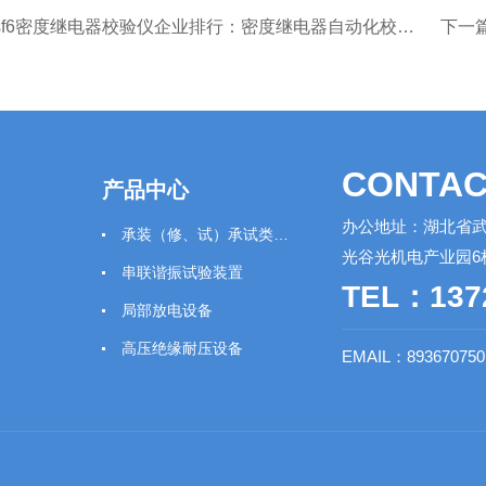
sf6密度继电器校验仪企业排行：密度继电器自动化校验方案探析
下一
CONTAC
产品中心
办公地址：湖北省武
承装（修、试）承试类仪器
光谷光机电产业园6
串联谐振试验装置
TEL：137
局部放电设备
高压绝缘耐压设备
EMAIL：89367075
变压器测试仪器
断路器（开关）测试仪器
继电保护二次回路测试仪器