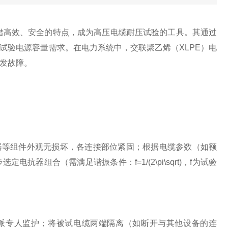
借高效、安全的特点，成为高压电缆耐压试验的工具。其通过
试验电源容量需求。在电力系统中，交联聚乙烯（XLPE）电
发故障。
等组件外观无损坏，各连接部位紧固；根据电缆参数（如额
组合（需满足谐振条件：f=1/(2\pi\sqrt)，f为试验
派专人监护；将被试电缆两端隔离（如断开与其他设备的连