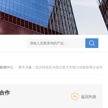
V-995 电力综合试验车
UHV-701 级差配合测试仪
UHV-646 全自动水溶
新闻中心
-
携手共赢！武汉特高压与四川某大学电力试验室再次合作
合作
返回列表