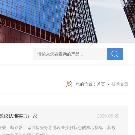
V-995 电力综合试验车
UHV-701 级差配合测试仪
UHV-646 全自动水溶
您的位置：
首页
-
技术文章
试仪认准实力厂家
2026-05-20
开关、断路器、母线接头等导电设备接触状态的核心指标，其数