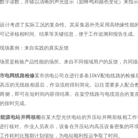
数字读数，并辅以清晰的声光提示（如蜂鸣和颜色变化）来指示“
设计考虑了实际工况的复杂性。其采集器外壳采用高绝缘性能
可记录核相时间、结果等关键信息，便于工作追溯和报告生成。
现场案例：来自实践的真实反馈
场景是检验产品性能的场所。来自不同领域用户的反馈，共同描
市电网线路检修
某市供电公司在进行多条10kV配电线路的检
高压的无线核相器后，作业流程得到简化。以往需要多人配合
两侧，即可在短时间内获得结果。在架空线路与电缆混合的复
的按时完成。
新能源电站并网核相
在某大型光伏电站的升压站并网前核相工作
出线进行核对。作业人员表示，设备在升压站内高压设备密集的
工作耗时比预期计划缩短，为电站顺利投运争取了时间。