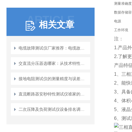
测量准确度
数据存储容
ARTICLE
电源
相关文章
工作环境
注：
1.产
电缆故障测试仪厂家推荐：电缆故障查找技术与设备详解
2.了解
交直流分压器选哪家：从技术特性看交直流分压器的选用之道
产品特
1、三
接地电阻测试仪的测量精度与误差分析
2、能
3、具备
直流断路器安秒特性测试仪谁家的比较好？武汉特高压电力科技的解决方案
4、体积
二次压降及负荷测试仪设备排名调研及厂家实力分析
5、液
6、测