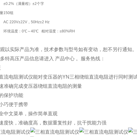
±0.2%（满量程）±2个字
量
150组
AC 220V±22V，50Hz±2 Hz
环境温度：0℃～40℃ 相对湿度：≤80%RH
品外观以实际产品为准，技术参数与型号如有变动，恕不另行通知
更多特高压产品信息请进入 产品中心 。服务热线：
征
相直流电阻测试仪能对变压器的YN三相绕组直流电阻进行同时测
快速准确完成变压器绕组直流电阻的测量
的保护功能
小巧便于携带
晶全中文菜单，操作简单直观
试速度快，准确度高，数据重复性好，抗干扰能力强