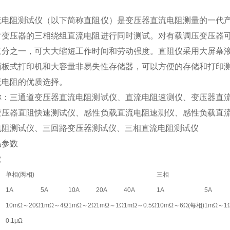
流电阻测试仪（以下简称直阻仪）是变压器直流电阻测量的一代
对变压器的三相绕组直流电阻进行同时测试。对有载调压变压器
三分之一，可大大缩短工作时间和劳动强度。直阻仪采用大屏幕
面板式打印机和大容量非易失性存储器，可以方便的存储和打印
流电阻的优质选择。
称：三通道变压器直流电阻测试仪、直流电阻速测仪、变压器直
变压器直阻快速测试仪、感性负载直流电阻速测仪、感性负载直
电阻测试仪、三回路变压器测试仪、三相直流电阻测试仪
参数
数
单相(两相)
三相
1A
5A
10A
20A
40A
1A
5A
10mΩ～20Ω
1mΩ～4Ω
1mΩ～2Ω
1mΩ～1Ω
1mΩ～0.5Ω
10mΩ～6Ω(每相)
1mΩ～1
0.1μΩ