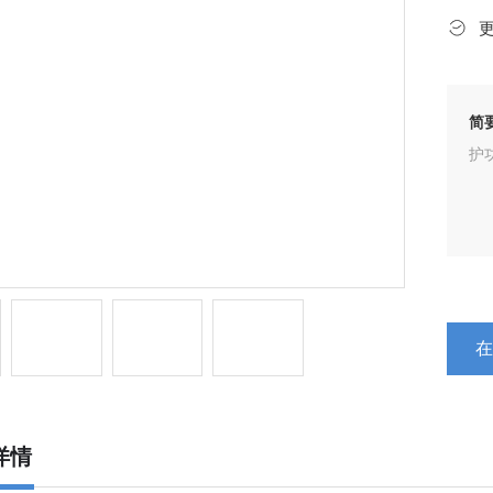
简
护
详情