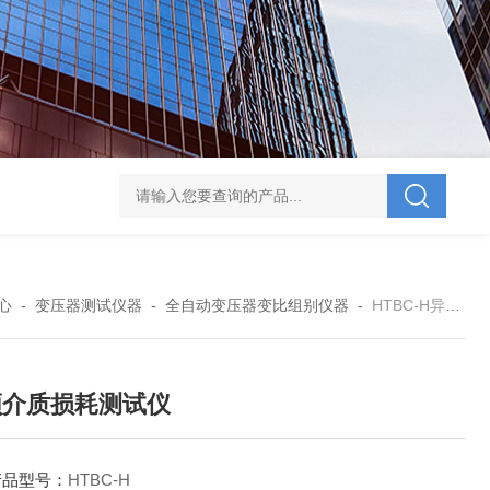
V-995 电力综合试验车
UHV-701 级差配合测试仪
UHV-646 全自动水溶
心
-
变压器测试仪器
-
全自动变压器变比组别仪器
-
HTBC-H异频介质损耗测试仪
频介质损耗测试仪
产品型号：
HTBC-H