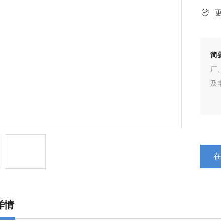
简
厂
及
详情