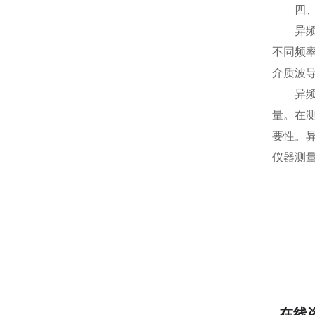
四、应
异频介
不同频
介质波
异频介
量。在
要性。异
仪器测
在线