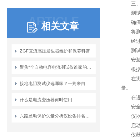
三、测
测试
ARTICLE
确保测
相关文章
将测试
经过初
测试
ZGF直流高压发生器维护和保养科普
安装设
聚焦“全自动电容电流测试仪谁家的比较好”，看武汉特高压如何解题。
根据设
在测试
接地电阻测试仪选哪家？一则来自化工行业的武汉特高压使用观察
量。
在进行
什么是电流变压器何时使用
安全
六路差动保护矢量分析仪设备排名：技术路径与现场效能的观察
仪器应
启动仪
仪器所