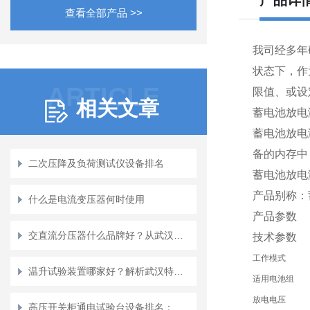
产品详
查看全部产品 >>
我司经多年
状态下，作
ARTICLE
限值、或设
相关文章
蓄电池放电
蓄电池放电
备的内存中
二次压降及负荷测试仪设备排名
蓄电池放电
产品别称：
什么是电流变压器何时使用
产品参数
交直流分压器什么品牌好？从武汉特高压看产品力与用户认可
技术参数
工作模式
温升试验装置哪家好？解析武汉特高压电力科技的技术积淀与市场口碑
适用电池组
放电电压
高压开关柜通电试验台设备排名：技术创新如何回应市场需求