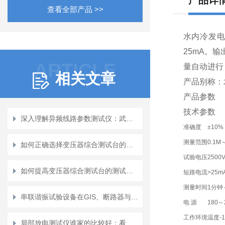
产品详
查看全部产品 >>
水内冷发
25mA。
ARTICLE
量自动进行
相关文章
产品别称：
产品参数
技术参数
深入理解异频线路参数测试仪：武汉特高压电力科技的探索历程
准确度
±10%
测量范围
0.1M
如何正确选择变压器综合测试台的测试参数？
试验电压
2500
如何提高变压器综合测试台的测试效率与准确性
短路电流
>25m
测量时间
1分钟
串联谐振试验设备在GIS、断路器与变压器中的局放测量方法
电 源
180～
工作环境
温度-
局部放电测试仪谁家的比较好：看武汉特高压如何赢得局放检测的用户信任