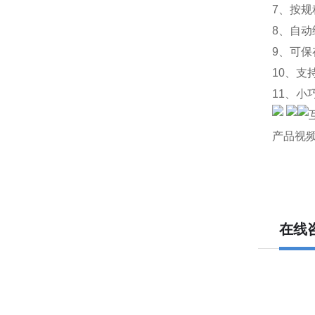
7、按规
8、自动
9、可保
10、支
11、小
产品视
在线