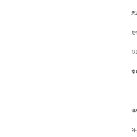
您
您
联
常
详
补