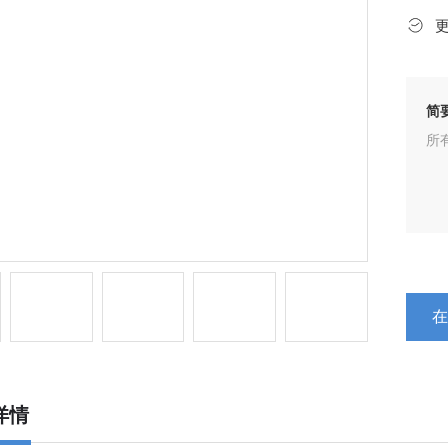
简
所
详情