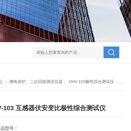
V-995 电力综合试验车
UHV-701 级差配合测试仪
UHV-646 全自动水溶
心
-
继电保护、二次回路测试仪器
-
UHV-103极性综合测试仪
-
UHV
V-103 互感器伏安变比极性综合测试仪
产品型号：