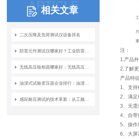
ARTICLE
相关文章
二次压降及负荷测试仪设备排名
注：
防雷元件测试仪哪家好？工业防雷检测设备行业观察
1.产
无线高压核相器哪家好：无线高压核相器为电力作业带来的改变
2.了解
产品特
油浸式试验变压器企业排行：油浸式试验变压器的技术路径与市场观察
1、支持
2、满足G
感应耐压测试的技术革新：从工频到变频的跨越式发展
3、无
4、自
5、操
6、大