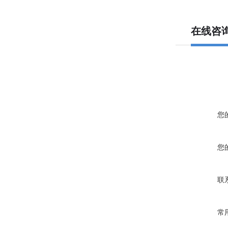
在线咨
您
您
联
常