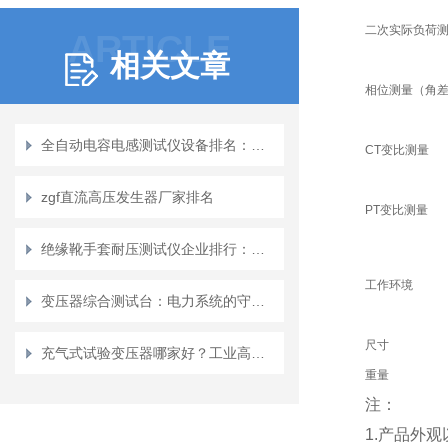
二次实际负荷
ARTICLE
相关文章
相位测量（角
全自动电容电感测试仪设备排名：行业格局与品牌发展观察
CT变比测量
zgf直流高压发生器厂家排名
PT变比测量
绝缘靴手套耐压测试仪企业排行：解读安全工器具周期试验的价值与工具选择
工作环境
变压器综合测试台：电力系统的守护者
尺寸
充气式试验变压器哪家好？工业高压检测设备行业分析
重量
注：
1.产品外