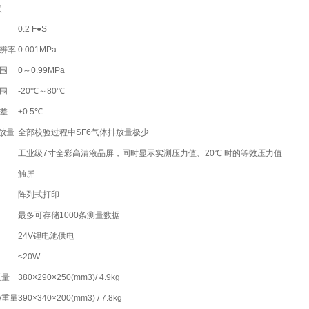
数
0.2 F●S
辨率
0.001MPa
围
0～0.99MPa
围
-20℃～80℃
差
±0.5℃
放量
全部校验过程中SF6气体排放量极少
工业级7寸全彩高清液晶屏，同时显示实测压力值、20℃ 时的等效压力值
触屏
阵列式打印
最多可存储1000条测量数据
24V锂电池供电
≤20W
重量
380×290×250(mm3)/ 4.9kg
/重量
390×340×200(mm3) / 7.8kg