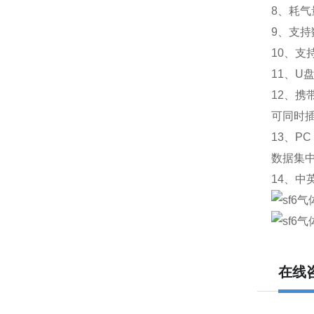
8、耗气
9、支
10、
11、
12、
可同时
13、P
数据集
14、
在线