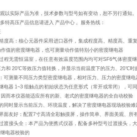
品外观以实际产品为准，技术参数与型号如有变动，恕不另行通知
更多特高压产品信息请进入 产品中心 。服务热线：
征
试精度高：核心元器件采用进口器件，集成程度高、精度高、重复
动作值的密度继电器，也可测量动作值特别小的密度继电器
验过程无需恒温室，在任意有效温度范围内均可对SF6气体密度
力和 20℃等效压力值转换，并显示当前温度下的压力、20℃时
能：可测量不同压力类型密度继电器，相对压力、压力的密度继电
继电器 1~3 组触点的初始状态为任意形式（常开或常闭），可同
，因而本仪器能适应所有的新、老式的密度继电器的全自动校验
量的同时显示当前压力、环境温度，解决了密度继电器现场校验难
机界面友好：配置7寸高清全彩触摸屏，操作简单、界面美观、所
套过渡接头全：本产品为便携式仪器，配备多种型号过渡接头，
度继电器校验的