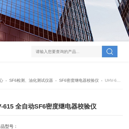
V-995 电力综合试验车
UHV-701 级差配合测试仪
UHV-646 全自动水溶
心
-
SF6检测、油化测试仪器
-
SF6密度继电器校验仪
-
UHV-615 全自动SF6密度继电器校验仪
V-615 全自动SF6密度继电器校验仪
产品型号：