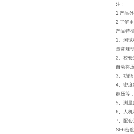
注：
1.产
2.了解
产品特
1、测
量常规
2、校
自动将压
3、功
4、密度
超压等
5、测
6、人
7、配
SF6密