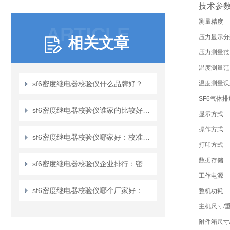
技术参
测量精度
ARTICLE
压力显示分
相关文章
压力测量范
温度测量范
sf6密度继电器校验仪什么品牌好？探访武汉特高压的产品实践与用户评价
温度测量误
SF6气体排
sf6密度继电器校验仪谁家的比较好：精准维护的可靠伙伴
显示方式
操作方式
sf6密度继电器校验仪哪家好：校准绝缘“哨兵”，筑牢安全预警防线
打印方式
数据存储
sf6密度继电器校验仪企业排行：密度继电器自动化校验方案探析
工作电源
sf6密度继电器校验仪哪个厂家好：确保六氟化硫气体设备的压力监控精度
整机功耗
主机尺寸/
附件箱尺寸