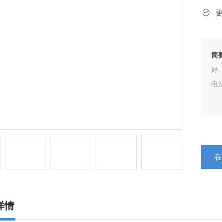
简
好
电
详情