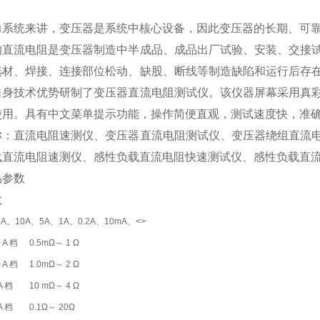
力系统来讲，变压器是系统中核心设备，因此变压器的长期、可
的直流电阻是变压器制造中半成品、成品出厂试验、安装、交接
选材、焊接、连接部位松动、缺股、断线等制造缺陷和运行后存
自身技术优势研制了变压器直流电阻测试仪。该仪器屏幕采用真
使用。具有中文菜单提示功能，操作简便直观，测试速度快，准
称：直流电阻速测仪、变压器直流电阻测试仪、变压器绕组直流
载直流电阻速测仪、感性负载直流电阻快速测试仪、感性负载直
参数
数
0A、10A、5A、1A、0.2A、10mA、<>
 A 档
0.5mΩ～ 1 Ω
 A 档
1.0mΩ～ 2 Ω
A 档
10 mΩ～ 4 Ω
A 档
0.1Ω～ 20Ω