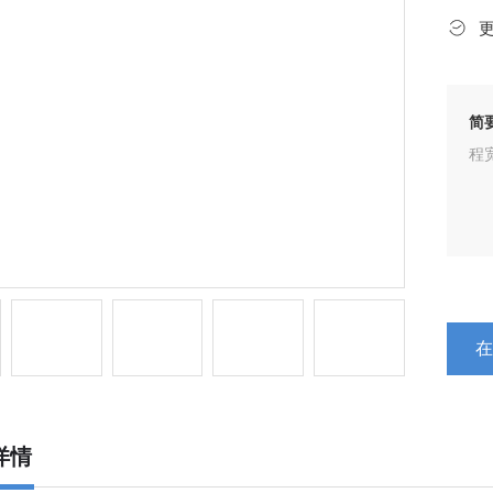
简
程宽
详情