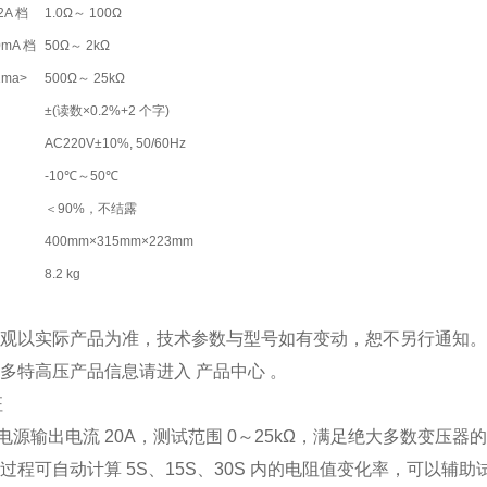
2A 档
1.0Ω～ 100Ω
0mA 档
50Ω～ 2kΩ
1ma>
500Ω～ 25kΩ
±(读数×0.2%+2 个字)
AC220V±10%, 50/60Hz
-10℃～50℃
＜90%，不结露
400mm×315mm×223mm
8.2 kg
品外观以实际产品为准，技术参数与型号如有变动，恕不另行通知
更多特高压产品信息请进入 产品中心 。
征
电源输出电流 20A，测试范围 0～25kΩ，满足绝大多数变压器
试过程可自动计算 5S、15S、30S 内的电阻值变化率，可以