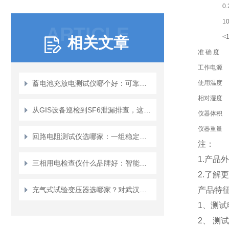
0.
1
ARTICLE
<
相关文章
准 确 度
工作电源
蓄电池充放电测试仪哪个好：可靠性与效率的平衡
使用温度
相对湿度
从GIS设备巡检到SF6泄漏排查，这款检漏仪为何被反复推荐
仪器体积
仪器重量
回路电阻测试仪选哪家：一组稳定数据背后的品质逻辑
注：
1.产
三相用电检查仪什么品牌好：智能化时代下的技术发展与厂家布局
2.了解
充气式试验变压器选哪家？对武汉特高压在该领域的实践进行深入观察
产品特
1、测试
2、 测