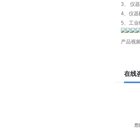
3、 
4、仪器
5、工业
产品视
在线
您