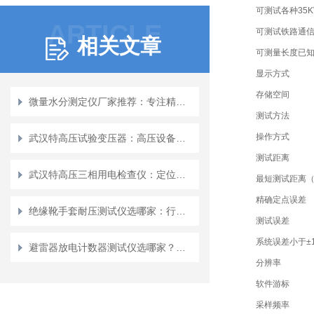
可测试各种35
ARTICLE
可测试铁路通
相关文章
可测量长度已
显示方式
存储空间
微量水分测定仪厂家推荐：专注精密分析，微量水分测定仪的稳定之选
测试方法
操作方式
武汉特高压试验变压器：高压设备测试的 “可靠电源核心”
测试距离
武汉特高压三相用电检查仪：定位电能计量偏差的有效途径
最短测试距离
精确定点误差
绝缘靴手套耐压测试仪选哪家：行业应用与制造厂家调研
测试误差
系统误差小于±
避雷器放电计数器测试仪选哪家？用户视角下的产品体验与价值分析
分辨率
软件游标
采样频率