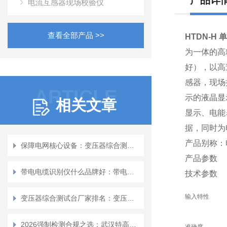
产品详
电流互感器现场校验仪
查看全部产品 >>
HTDN-H
为一体的高
好），以高
感器，现场
ARTICLE
示的液晶显
相关文章
显示、电能
据，同时为
产品别称：
保障电网核心设备：变压器综合测试台的应用观察
产品参数
带电电缆识别仪什么品牌好：带电电缆识别仪的关键作用与选择建议
技术参数
输入特性
变压器综合测试台厂家排名：变压器检测设备市场现状与技术发展评述
2026强制检测合规之选：武汉特高压绝缘靴手套耐压测试仪厂家排名