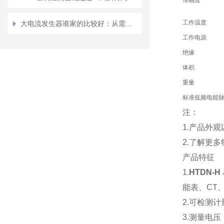
准确度
工作温度
大电流发生器谁家的比较好：从需求看大电流发生器的选择
工作电源
绝缘
体积
重量
标准低频电能
注：
1.产品外
2.了解更
产品特征
1.
HTDN-
能表、CT
2.可检测
3.测量电