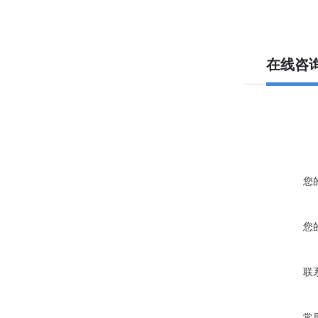
在线咨
您
您
联
常