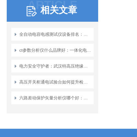
ARTICLE
相关文章
全自动电容电感测试仪设备排名：行业格局与品牌发展观察
ct参数分析仪什么品牌好：一体化电流互感器分析仪应用指南
电力安全守护者：武汉特高压绝缘靴手套耐压测试设备浅谈
高压开关柜通电试验台如何提升检测效率？武汉特高压产品提供参考方案
六路差动保护矢量分析仪哪个好：从技术原理到项目实践的考量点