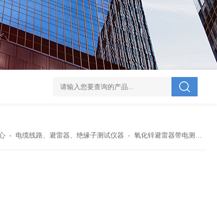
V-995 电力综合试验车
UHV-701 级差配合测试仪
UHV-646 全自动水溶
心
-
电缆线路、避雷器、绝缘子测试仪器
-
氧化锌避雷器带电测试仪