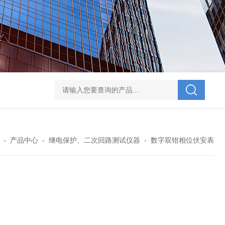
V-995 电力综合试验车
UHV-701 级差配合测试仪
UHV-646 全自动水溶
-
产品中心
-
继电保护、二次回路测试仪器
-
数字双钳相位伏安表