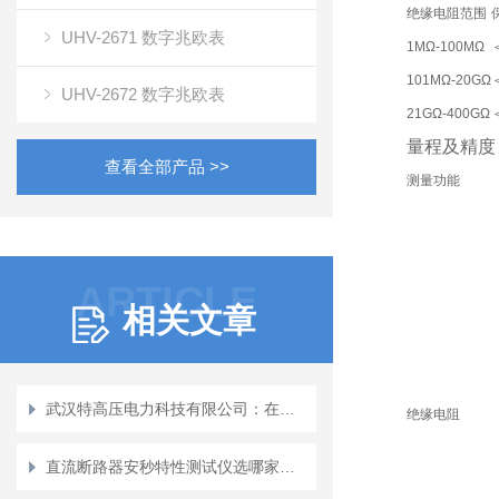
绝缘电阻范围
UHV-2671 数字兆欧表
1MΩ-100MΩ
101MΩ-20GΩ
UHV-2672 数字兆欧表
21GΩ-400GΩ
量程及精度
查看全部产品 >>
测量功能
ARTICLE
相关文章
武汉特高压电力科技有限公司：在试验变压器领域的务实耕耘
绝缘电阻
直流断路器安秒特性测试仪选哪家？武汉特高压用案例说话