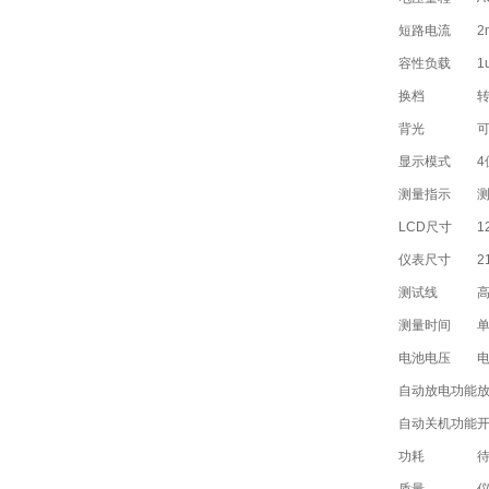
短路电流
2
容性负载
1
换档
背光
显示模式
4
测量指示
测
LCD尺寸
1
仪表尺寸
2
测试线
高
测量时间
单
电池电压
自动放电功能
自动关机功能
开
功耗
待