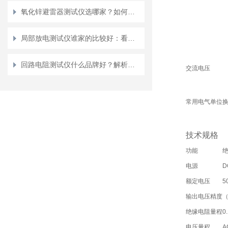
氧化锌避雷器测试仪选哪家？如何构建测试设备厂家选择的评估框架
局部放电测试仪谁家的比较好：看武汉特高压如何赢得局放检测的用户信任
回路电阻测试仪什么品牌好？解析武汉特高压回路电阻测试仪的核心技术
交流电压
常用电气单位
技术规格
功能
电源
D
额定电压
5
输出电压精度
（
绝缘电阻量程
0
电压量程
A