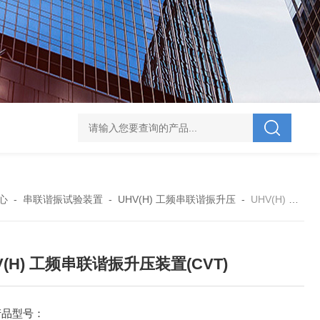
V-995 电力综合试验车
UHV-701 级差配合测试仪
UHV-646 全自动水溶
心
-
串联谐振试验装置
-
UHV(H) 工频串联谐振升压
-
UHV(H) 工频串联谐振升压装置(CVT)
V(H) 工频串联谐振升压装置(CVT)
产品型号：