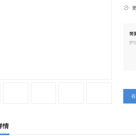
简
护
详情