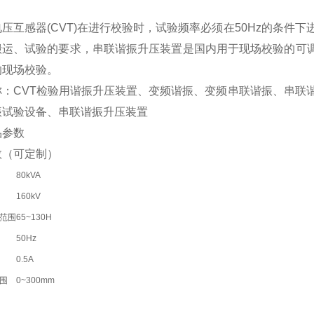
压互感器(CVT)在进行校验时，试验频率必须在50Hz的条
搬运、试验的要求，串联谐振升压装置是国内用于现场校验的可调
的现场校验。
称：CVT检验用谐振升压装置、变频谐振、变频串联谐振、串联
振试验设备、串联谐振升压装置
参数
数
（可定制）
80kVA
160kV
范围
65~130H
50Hz
0.5A
围
0~300mm