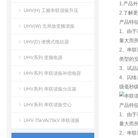
1.产
UHV(H) 工频串联谐振升压
2.了解
产品特
UHV(W) 无局放变频谐振
1、由于
量大而
UHV(D) 便携式电抗器
2、串
UHV系列 变频电源
类型的
3、试品
UHV系列 串联谐振补偿电容
4、闪
级毫秒
UHV系列 串联谐振分压器
UHV系列 串联谐振空心
产品特
1、由于
UHV-75kVA/75kV 串联谐振
量大而
2、串