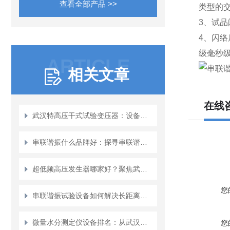
查看全部产品 >>
类型的
3、试品
4、闪
级毫秒
ARTICLE
相关文章
在线
武汉特高压干式试验变压器：设备耐压测试的 “干式安全源”
串联谐振什么品牌好：探寻串联谐振试验设备的可靠性与适用性
超低频高压发生器哪家好？聚焦武汉特高压的实用主义与技术积淀
您
串联谐振试验设备如何解决长距离测试难题？
微量水分测定仪设备排名：从武汉特高压的用户实践看设备可靠性
您