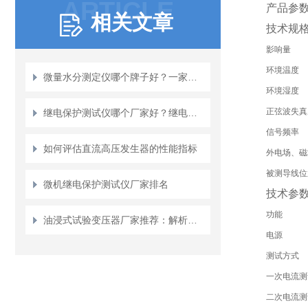
ARTICLE
产品参
相关文章
技术规
影响量
环境温度
微量水分测定仪哪个牌子好？一家务实企业的口碑之道
环境湿度
正弦波失真
继电保护测试仪哪个厂家好？继电保护测试仪主要厂家综合实力对比分析
信号频率
如何评估直流高压发生器的性能指标
外电场、磁
被测导线位
微机继电保护测试仪厂家排名
技术参
功能
油浸式试验变压器厂家推荐：解析武汉特高压电力试验变压器的可靠之道
电源
测试方式
一次电流测
二次电流测