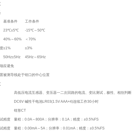
数
格
基准条件
工作条件
23℃±5℃
-15℃～50℃
40%～60%
＜70%
度
≤1%
≤3%
50Hz±5Hz
45Hz～65Hz
场
应避免
置
被测导线处于钳口的中心位置
数
高低压电流互感器、变压器一二次回路的电流、变比测试，极性、相别判断
DC6V 碱性干电池LR03(1.5V AAA×4)连续工作30小时
钳形CT
试精度
量程：0.0A～800A；分辨率：0.1A；精度：±0.5%FS
试精度
量程：0.00mA～5A；分辨率：0.01mA；精度：±0.5%FS