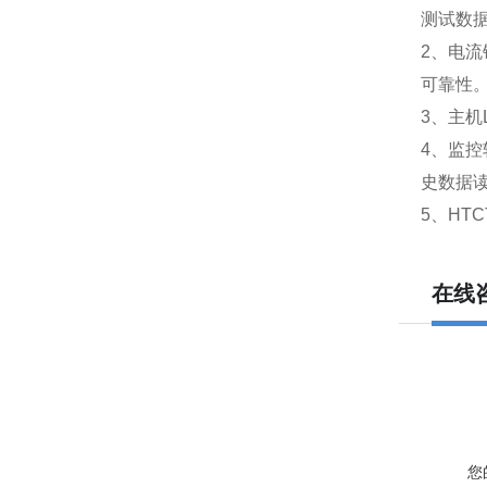
测试数据
2、电
可靠性
3、主机
4、监
史数据
5、HT
在线
您