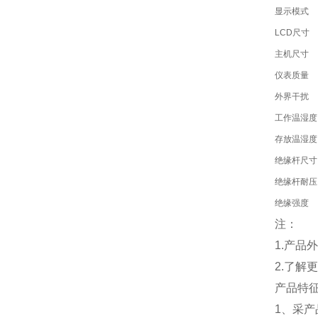
显示模式
LCD尺寸
主机尺寸
仪表质量
外界干扰
工作温湿度
存放温湿度
绝缘杆尺寸
绝缘杆耐压
绝缘强度
注：
1.产
2.了解
产品特
1、采