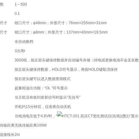
围
1～500
0.1
尺寸
钳口尺寸：φ48mm；外形尺寸：76mm×255mm×31mm
尺寸
钳口尺寸：φ8mm；外形尺寸：137mm×40mm×19.5mm
全自动换档
3次/秒
3000组，按左箭头键保持数据并自动编号存储（掉电或更换电池不会丢失数
按左箭头键保持数据，HOLD符号显示，再按HOLD键取消保持
按右箭头键可以进入数据查阅模式
超量程溢出功能：“OL ”符号显示
当主机没有收到发射信号时提示“无信号”
开机约15分钟后，仪表将自动关机
当电池电压低于4.8V时，“
”显
传输距离
无线传输距离100M
连接线长
2m