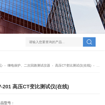
V-995 电力综合试验车
UHV-701 级差配合测试仪
UHV-646 全自动水溶
心
-
继电保护、二次回路测试仪器
-
高压CT变比测试仪(在线)
-
UHV
V-201 高压CT变比测试仪(在线)
产品型号：