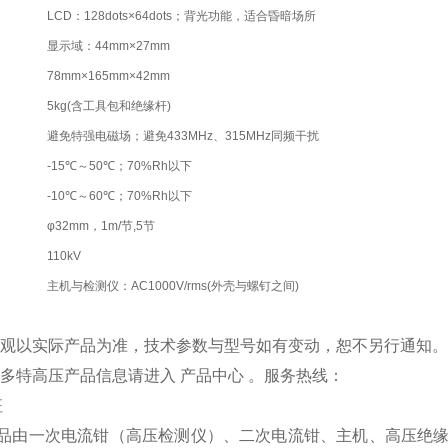
LCD：128dots×64dots；背光功能，适合昏暗场所
显示域：44mm×27mm
78mm×165mm×42mm
5kg(含工具包和绝缘杆)
避免特强电磁场；避免433MHz、315MHz同频干扰
-15℃～50℃；70%Rh以下
-10℃～60℃；70%Rh以下
φ32mm，1m/节,5节
110kV
主机与检测仪：AC1000V/rms(外壳与螺钉之间)
品外观以实际产品为准，技术参数与型号如有变动，恕不另行通知
更多特高压产品信息请进入 产品中心 。服务热线：
征
产品由一次电流钳（高压检测仪）、二次电流钳、主机、高压绝