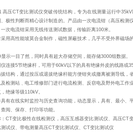
201 高压CT变比测试仪突破传统结构，专为在线测量运行中3
别、极性判断而精心设计制造的。产品由一次电流钳（高压检测
一次电流钳采用无线传送测试数据，传输距离100米。
钳采用高性能坡莫合金制作，磁性屏蔽技术，几乎不受外界磁场
D显示一目了然，同时具有超大存储空间，能存储3000组数据。
仪连接5节绝缘杆，可用于60kV以下的具有绝缘外皮的线路或
插拔结构，通过按压或退拔绝缘杆能方便钳夹或撤离被测导线，
以及检测站﹑电工维修部门进行电流检测、反窃电及野外电工作
，绝缘等级110kV。
件具有在线实时监控与历史查询功能，动态显示，具有、最小、
、查阅、保存、打印等功能。
称：CT变比极性在线检测仪，高压互感器变比测试仪、高压CT
测试仪、带电测量高压CT变比测试仪、CT变比测试仪