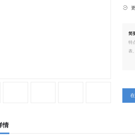
简
特
表
详情