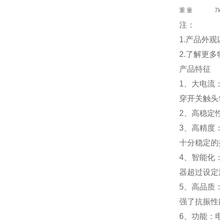
重 量
7
注：
1.产品外
2.了解更
产品特征
1、大电流
穿开关触头
2、高稳定
3、高精度
十分稳定的
4、智能化
器超过设定
5、高品质
强了抗振性
6、功能：电