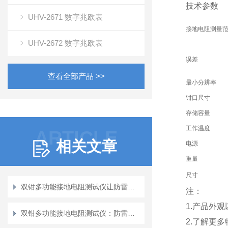
技术参数
UHV-2671 数字兆欧表
接地电阻测量
UHV-2672 数字兆欧表
误差
查看全部产品 >>
最小分辨率
钳口尺寸
存储容量
工作温度
ARTICLE
相关文章
电源
重量
尺寸
双钳多功能接地电阻测试仪让防雷检测更高效
注：
1.产品外
双钳多功能接地电阻测试仪：防雷接地领域的技术新趋势
2.了解更