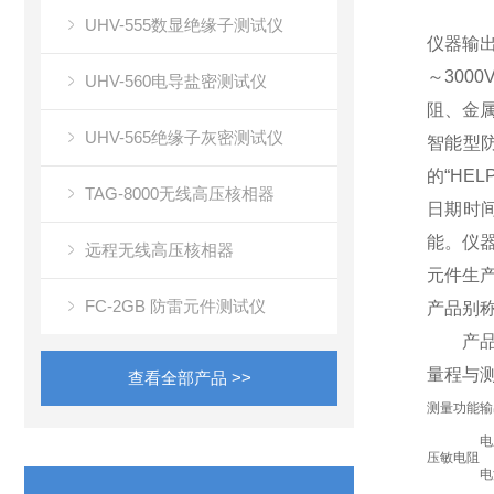
UHV-555数显绝缘子测试仪
仪器输出
～30
UHV-560电导盐密测试仪
阻、金
UHV-565绝缘子灰密测试仪
智能型
的“H
TAG-8000无线高压核相器
日期时
能。仪
远程无线高压核相器
元件生
FC-2GB 防雷元件测试仪
产品别
产品
量程与
查看全部产品 >>
测量功能
输
电
压敏电阻
电