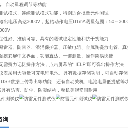
选、自动量程调节等功能
件测试模式、连续测试模式功能，特别适合批量元件测试
输出电压高达3000V，起始动作电压U1mA测量范围：50～30
000V
稳定性好、准确可靠、具有的测试稳定性能和抗干扰能力
于避雷器、防雷器、浪涌保护器、压敏电阻、金属陶瓷放电管、真
用触摸彩屏中文界面，功能直达、一键测量、操作简易快捷
无需费力记忆操作方法，点击屏幕的“HELP”即可弹出操作方法
时仪表采用大容量可充电锂电池、具有数据存储功能，可自动存储
、USB数据上传导出等功能，还有自动关机、电池电量低提醒等
仪器具有防震、防尘、防潮结构，整机美观坚固耐用
咨询