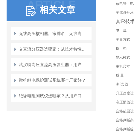
ARTICLE
放电管
电
相关文章
测试条件
压
其它技
电 源
无线高压核相器厂家排名：无线高压核相器如何重塑安全作业流程？
测量方式
换 档
交直流分压器选哪家：从技术特性看交直流分压器的选用之道
显示模式
武汉特高压直流高压发生器：用户评价与反馈
主机尺寸
质 量
微机继电保护测试系统哪个厂家好？
测 试 线
升压速度设
绝缘电阻测试仪选哪家？从用户口碑看武汉特高压的可靠表现
高压限值设
合格范围设
合格判断条
合格判断提