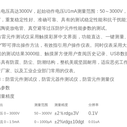
电压高达3000V，起始动作电压U1mA测量范围：50～3000V
00V，重复稳定性好、准确可靠、具有的测试稳定性能和抗干扰
属陶瓷放电管、真空避等过压防护元件性能参数的测试。
防雷元件测试仪采用触摸彩屏中文界面，功能直达、一键测量
ELP”即可弹出操作方法，有效指引用户操作仪表。同时仪表采
间的测试结果3000组、触摸屏方便用户查阅历史记录、USB
器具有防震、防尘、防潮结构，整机美观坚固耐用，适应恶劣工
产厂家、以及工业企业部门常用的仪表。
称：防雷元件测试仪，防雷元器件测试仪，防雷元件测量仪
参数
测量精度
出
测量范围
测量精度
分辨率
±2％rdg±3V
0.1V
压 0～3000V
50～3000V
±2%rdg±10dgt
流 0～1.5mA
0～1000μA
0.01uA