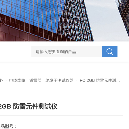
V-995 电力综合试验车
UHV-701 级差配合测试仪
UHV-646 全自动水溶
心
-
电缆线路、避雷器、绝缘子测试仪器
-
FC-2GB 防雷元件测试仪
-2GB 防雷元件测试仪
产品型号：