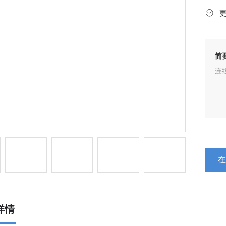
简
连
详情