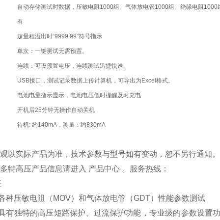
自动存储测试时数据，压敏电阻1000组、气体放电管1000组、绝缘电阻10
有
超量程溢出时“9999.99”符号指示
单次：一键测试无需预置。
连续：可设预置电压，连续测试迅捷快速。
USB接口，测试记录数据上传计算机，可导出为Excel格式。
电池电量指示显示，电池电压低时提醒及时充电
开机后25分钟无操作自动关机
待机: 约140mA，测量：约830mA
品外观以实际产品为准，技术参数与型号如有变动，恕不另行通知
更多特高压产品信息请进入 产品中心 。服务热线：
征
各种压敏电阻（MOV）和气体放电管（GDT）性能参数测试
表具有独特的高压短路保护、过流保护功能，专业级的参数设置