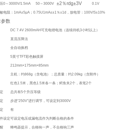
±2％rdg±3V
压0～3000V/1.5mA
50～3000V
0.1V
敏电阻：1mA±5μA；0.75U1mA≤±1％±1d，放电管：100V/S±10%
术参数
DC 7.4V 2600mAH可充电锂电池（连续待机3小时以上）
直流压降法
全自动换档
5英寸TFT彩色触摸屏
212mm×175mm×85mm
主机：约868g（含电池）；总质量：约2.09kg（含附件）
红色1.5米，黑色1.5米各一条；鳄鱼夹2个，表笔2个
定
总共有5个升压等级
定
步进“250V”进行调节，可设定到3000V
定
有
件设定
可设定电压或漏电流作为判断合格的条件
醒
蜂鸣器提示，合格响一声，不合格响三声