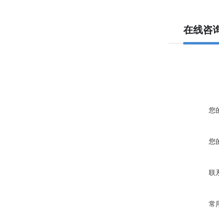
在线咨
您
您
联
常