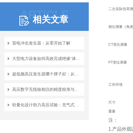
二次实际负荷
ARTICLE
相关文章
相位测量（角
雷电冲击发生器：从零开始了解
CT变比测量
大型电力设备如何高效完成绝缘“体检”？解析串联谐振技术应用
PT变比测量
超低频高压发生器哪个牌子好：从应用场景看适配性，以武汉特高压为例
工作环境
高压数字无线核相仪的精度校准与误差分析方法
尺寸
轻量化设计助力高压试验：充气式试验变压器的应用观察
重量
注：
1.产品外