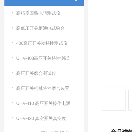
高精度回路电阻测试仪
高低压开关柜通电试验台
406高压开关动特性测试仪
UHV-408高压开关特性测试
高压开关磨合测试仪
高压开关机械特性磨合装置
UHV-410 高压开关操作电源
UHV-420 真空开关真空度