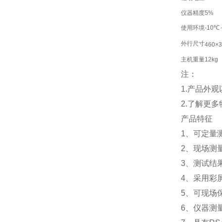
仪器精度
5%
使用环境
-10℃
外行尺寸
460×
主机重量
12kg
注：
1.产品外
2.了解更
产品特征
1、可定量
2、现场测
3、测试结
4、采用彩
5、可现场
6、仪器测