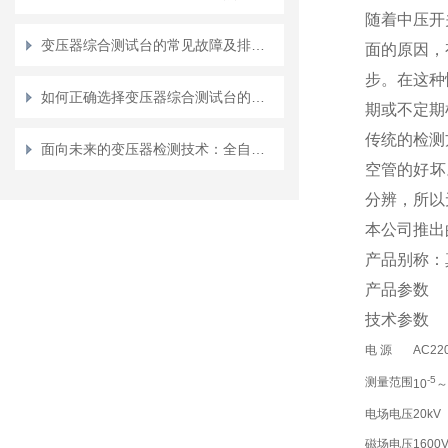
随着中压开
变压器综合测试台的常见故障及排除方法
面的原因，
步。在这种
如何正确选择变压器综合测试台的测试参数？
期或不定期
传统的检测
面向未来的变压器检测技术：全自动变比组别测试仪观察报告
空管的好坏
分辨，所以
本公司推出
产品别称：
产品参数
技术参数
电 源
AC22
-5
测量范围
10
～
电场电压
20kV
磁场电压
1600