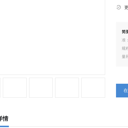
简
准： 
规程产品
量和任
快速打
欢
详情