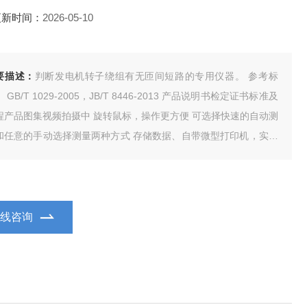
更新时间：
2026-05-10
要描述：
判断发电机转子绕组有无匝间短路的专用仪器。 参考标
GB/T 1029-2005，JB/T 8446-2013 产品说明书检定证书标准及
图集视频拍摄中 旋转鼠标，操作更方便 可选择快速的自动测
意的手动选择测量两种方式 存储数据、自带微型打印机，实时
印测试数据和特性曲线 注：关于产品购买、技术维护等服务，
迎致电!
在线咨询