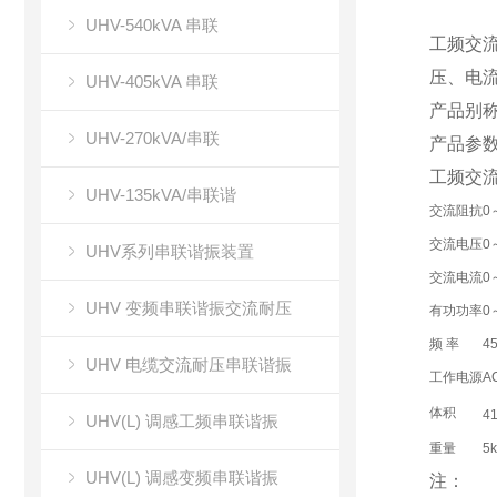
UHV-540kVA 串联
工频交
压、电
UHV-405kVA 串联
产品别
UHV-270kVA/串联
产品参
工频交
UHV-135kVA/串联谐
交流阻抗
0
交流电压
0
UHV系列串联谐振装置
交流电流
0
UHV 变频串联谐振交流耐压
有功功率
0
频 率
4
UHV 电缆交流耐压串联谐振
工作电源
A
体积
4
UHV(L) 调感工频串联谐振
重量
5k
UHV(L) 调感变频串联谐振
注：