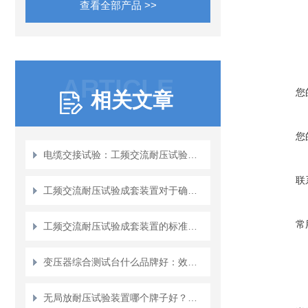
查看全部产品 >>
ARTICLE
您
相关文章
您
电缆交接试验：工频交流耐压试验成套装置应用指南
联
工频交流耐压试验成套装置对于确保电力系统的安全稳定运行具有重要意义
常
工频交流耐压试验成套装置的标准及检测方法详解
变压器综合测试台什么品牌好：效率提升与数据一致性的双重考量
无局放耐压试验装置哪个牌子好？看武汉特高压的用户反馈与场景应用