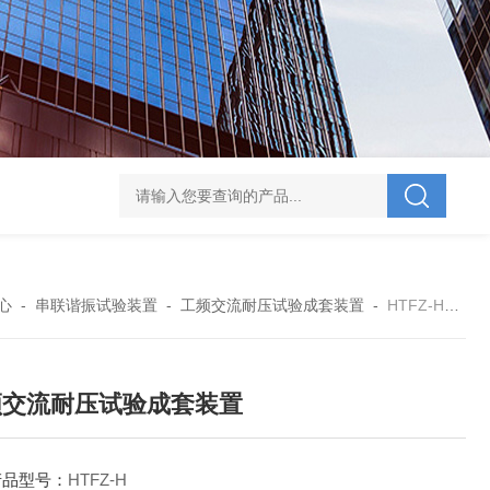
V-995 电力综合试验车
UHV-701 级差配合测试仪
UHV-646 全自动水溶
心
-
串联谐振试验装置
-
工频交流耐压试验成套装置
-
HTFZ-H工频交流耐压试验成套装置
频交流耐压试验成套装置
产品型号：
HTFZ-H