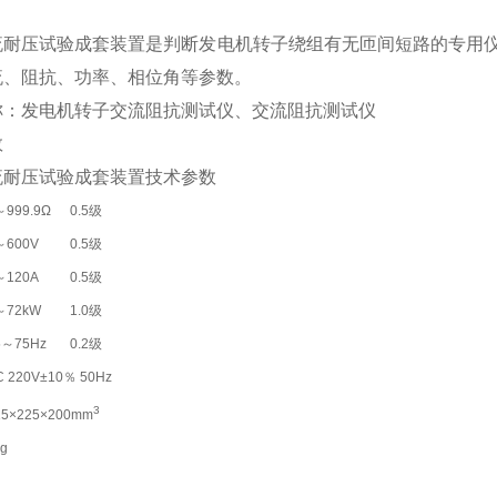
流耐压试验成套装置是判断发电机转子绕组有无匝间短路的专用
流、阻抗、功率、相位角等参数。
称：发电机转子交流阻抗测试仪、交流阻抗测试仪
数
流耐压试验成套装置技术参数
～999.9Ω
0.5级
～600V
0.5级
～120A
0.5级
～72kW
1.0级
5～75Hz
0.2级
C 220V±10％ 50Hz
3
15×225×200mm
g