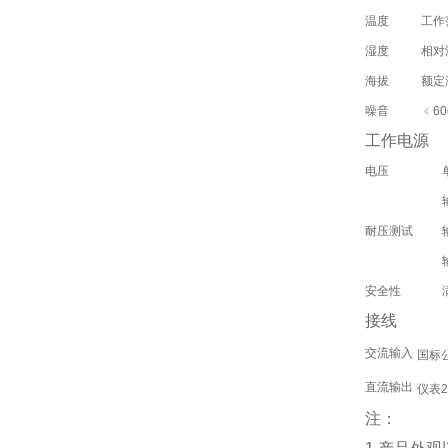
温度
工作
湿度
相对
海拔
额定
噪音
﹤60
工作电源
电压
耐压测试
安全性
接线
交流输入
国标公
直流输出
仪表2
注：