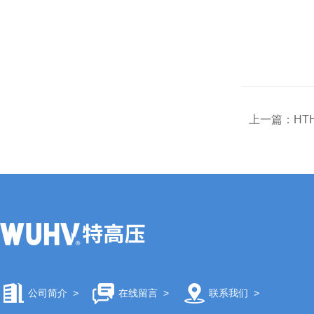
上一篇：
HT
公司简介
>
在线留言
>
联系我们
>