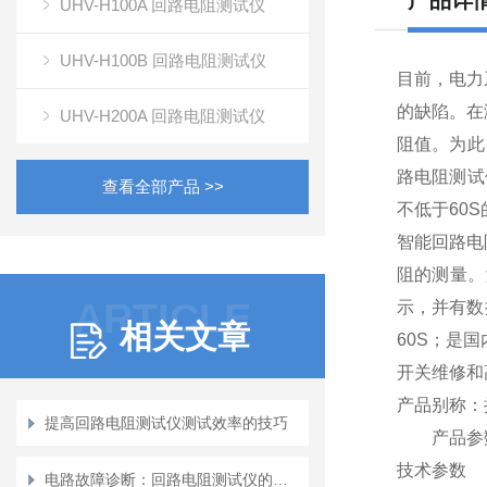
产品详
UHV-H100A 回路电阻测试仪
UHV-H100B 回路电阻测试仪
目前，电力
的缺陷。在
UHV-H200A 回路电阻测试仪
阻值。为此，
路电阻测试
查看全部产品 >>
不低于60
智能回路电
阻的测量。
ARTICLE
示，并有数
相关文章
60S；是
开关维修和
产品别称：
提高回路电阻测试仪测试效率的技巧
产品参
技术参数
电路故障诊断：回路电阻测试仪的作用