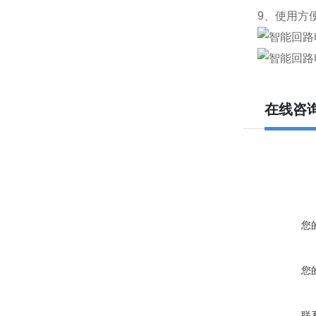
9、使用方
在线咨
您
您
联