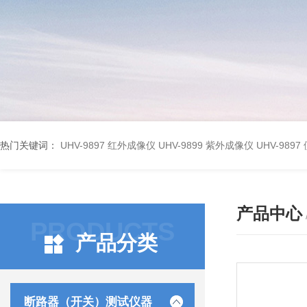
热门关键词：
UHV-9897 红外成像仪
UHV-9899 紫外成像仪
UHV-98
产品中心
PRODUCTS
产品分类
断路器（开关）测试仪器