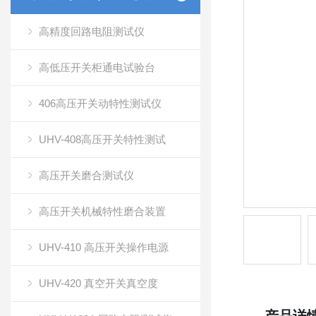
高精度回路电阻测试仪
高低压开关柜通电试验台
406高压开关动特性测试仪
UHV-408高压开关特性测试
高压开关磨合测试仪
高压开关机械特性磨合装置
UHV-410 高压开关操作电源
UHV-420 真空开关真空度