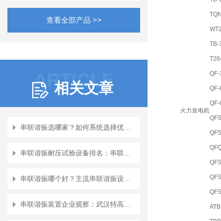
TQN
查看全部产品 >>
WT2
TB-
T26
ARTICLE
QF-
相关文章
QF-
QF-
火力发电机
QFS
串联谐振选哪家？如何系统选择优质的串联谐振耐压试验装置生产厂家
QFS
QFQ
串联谐振耐压试验设备排名：串联谐振耐压试验设备的新考量
QFS
QFS
串联谐振哪个好？主流串联谐振设备特点评述与技术比较
QFS
串联谐振装置企业观察：武汉特高压的服务与创新实践
ATB