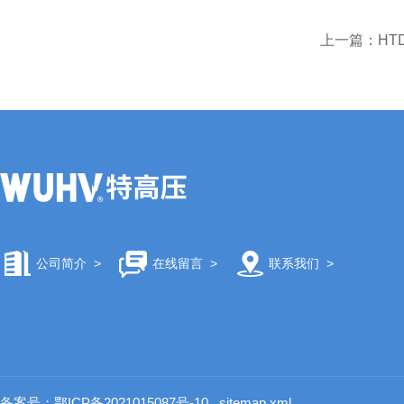
上一篇：
HT
公司简介
>
在线留言
>
联系我们
>
备案号：鄂ICP备2021015087号-10
sitemap.xml