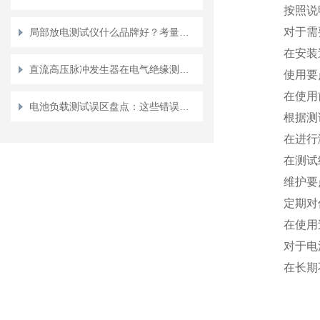
按照说明
对于需要
局部放电测试仪什么品牌好？考量检测灵敏度、抗干扰能力与诊断深度
在安装过
直流高压脉冲发生器在电气绝缘测试中的应用
使用要
在使用前
电池负载测试误区盘点：这些错误千万别犯
根据测试
在进行测
在测试结
维护要
定期对仪
在使用过
对于电源
在长期不