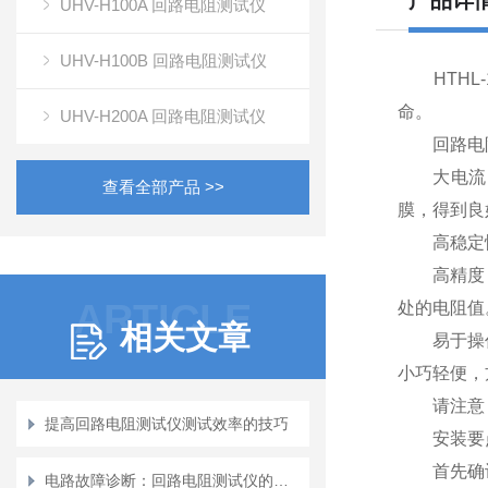
产品详
UHV-H100A 回路电阻测试仪
UHV-H100B 回路电阻测试仪
HTHL-
命。
UHV-H200A 回路电阻测试仪
回路电阻
大电流：
查看全部产品 >>
膜，得到良
高稳定性：
高精度：回
ARTICLE
处的电阻值
相关文章
易于操作、
小巧轻便，
请注意，
提高回路电阻测试仪测试效率的技巧
安装要
首先确认
电路故障诊断：回路电阻测试仪的作用