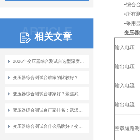
•综合台上
•所有测试
•采用显
ARTICLE
变压器
相关文章
输入电压
2026年变压器综合测试台选型深度解析：技术演进、市场格局与评估
输出电压
变压器综合测试台谁家的比较好？一家高新技术企业的实践与思考
输入电流
变压器综合测试台哪家好？聚焦武汉特高压的用户实践与反馈
输出电流
变压器综合测试台厂家排名：武汉特高压如何重塑变压器性能评估体验
变压器综合测试台什么品牌好？变压器性能检测的集成化解决方案
空载短路测